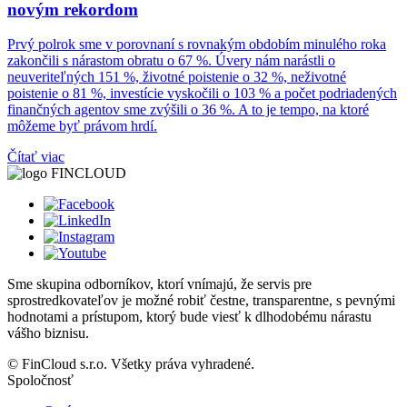
novým rekordom
Prvý polrok sme v porovnaní s rovnakým obdobím minulého roka
zakončili s nárastom obratu o 67 %. Úvery nám narástli o
neuveriteľných 151 %, životné poistenie o 32 %, neživotné
poistenie o 81 %, investície vyskočili o 103 % a počet podriadených
finančných agentov sme zvýšili o 36 %. A to je tempo, na ktoré
môžeme byť právom hrdí.
Čítať viac
Sme skupina odborníkov, ktorí vnímajú, že servis pre
sprostredkovateľov je možné robiť čestne, transparentne, s pevnými
hodnotami a prístupom, ktorý bude viesť k dlhodobému nárastu
vášho biznisu.
© FinCloud s.r.o. Všetky práva vyhradené.
Spoločnosť