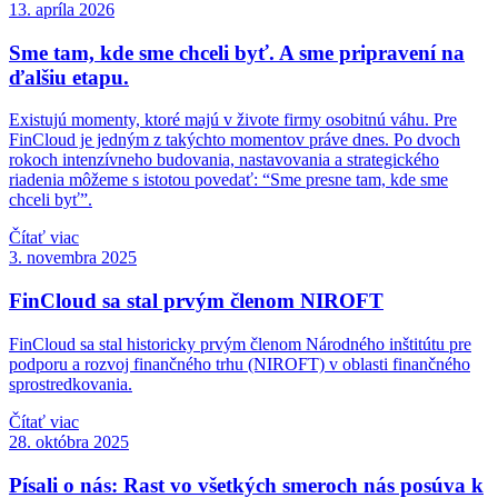
13. apríla 2026
Sme tam, kde sme chceli byť. A sme pripravení na
ďalšiu etapu.
Existujú momenty, ktoré majú v živote firmy osobitnú váhu. Pre
FinCloud je jedným z takýchto momentov práve dnes. Po dvoch
rokoch intenzívneho budovania, nastavovania a strategického
riadenia môžeme s istotou povedať: “Sme presne tam, kde sme
chceli byť”.
Čítať viac
3. novembra 2025
FinCloud sa stal prvým členom NIROFT
FinCloud sa stal historicky prvým členom Národného inštitútu pre
podporu a rozvoj finančného trhu (NIROFT) v oblasti finančného
sprostredkovania.
Čítať viac
28. októbra 2025
Písali o nás: Rast vo všetkých smeroch nás posúva k