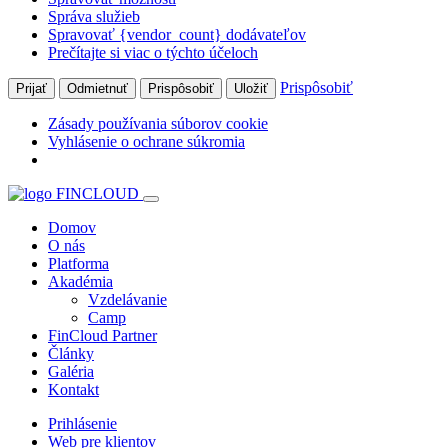
Správa služieb
Spravovať {vendor_count} dodávateľov
Prečítajte si viac o týchto účeloch
Prispôsobiť
Prijať
Odmietnuť
Prispôsobiť
Uložiť
Zásady používania súborov cookie
Vyhlásenie o ochrane súkromia
Domov
O nás
Platforma
Akadémia
Vzdelávanie
Camp
FinCloud Partner
Články
Galéria
Kontakt
Prihlásenie
Web pre klientov