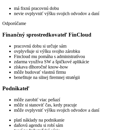
má fixnú pracovnú dobu
nevie ovplyvniť výšku svojich odvodov a daní
Odporúčame
Finančný sprostredkovateľ FinCloud
pracovnú dobu si určuje sám
ovplyvňuje si výšku svojho zárobku
Fincloud mu pomáha s administratívou
zdarma využíva SW a špičkové aplikácie
získava dlhoročné know-how
môže budovať vlastnú firmu
benefituje na silnej firemnej stratégii
Podnikateľ
môže zarobiť viac peňazí
môže si stanoviť čas, kedy pracuje
môže ovplyvniť výšku svojich odvodov a daní
platí náklady na podnikanie
daňovú agendu si robí sám