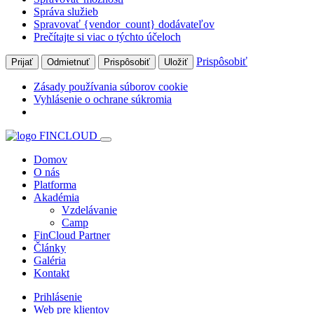
Správa služieb
Spravovať {vendor_count} dodávateľov
Prečítajte si viac o týchto účeloch
Prispôsobiť
Prijať
Odmietnuť
Prispôsobiť
Uložiť
Zásady používania súborov cookie
Vyhlásenie o ochrane súkromia
Domov
O nás
Platforma
Akadémia
Vzdelávanie
Camp
FinCloud Partner
Články
Galéria
Kontakt
Prihlásenie
Web pre klientov