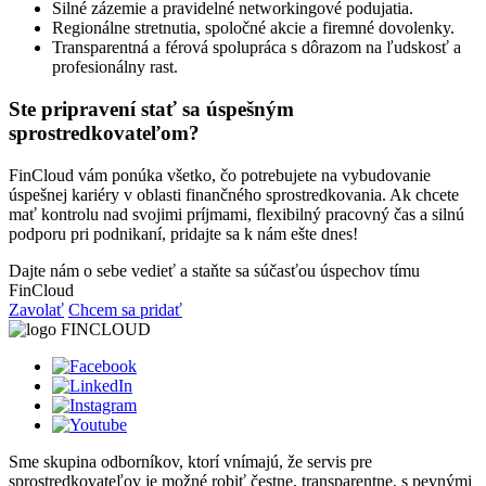
Silné zázemie a pravidelné networkingové podujatia.
Regionálne stretnutia, spoločné akcie a firemné dovolenky.
Transparentná a férová spolupráca s dôrazom na ľudskosť a
profesionálny rast.
Ste pripravení stať sa úspešným
sprostredkovateľom?
FinCloud vám ponúka všetko, čo potrebujete na vybudovanie
úspešnej kariéry v oblasti finančného sprostredkovania. Ak chcete
mať kontrolu nad svojimi príjmami, flexibilný pracovný čas a silnú
podporu pri podnikaní, pridajte sa k nám ešte dnes!
Dajte nám o sebe vedieť a staňte sa súčasťou úspechov tímu
FinCloud
Zavolať
Chcem sa pridať
Sme skupina odborníkov, ktorí vnímajú, že servis pre
sprostredkovateľov je možné robiť čestne, transparentne, s pevnými