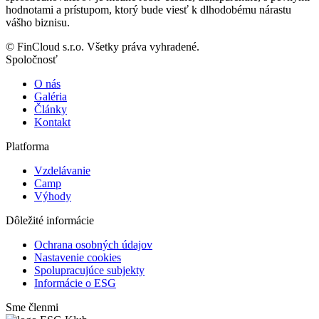
hodnotami a prístupom, ktorý bude viesť k dlhodobému nárastu
vášho biznisu.
© FinCloud s.r.o. Všetky práva vyhradené.
Spoločnosť
O nás
Galéria
Články
Kontakt
Platforma
Vzdelávanie
Camp
Výhody
Dôležité informácie
Ochrana osobných údajov
Nastavenie cookies
Spolupracujúce subjekty
Informácie o ESG
Sme členmi