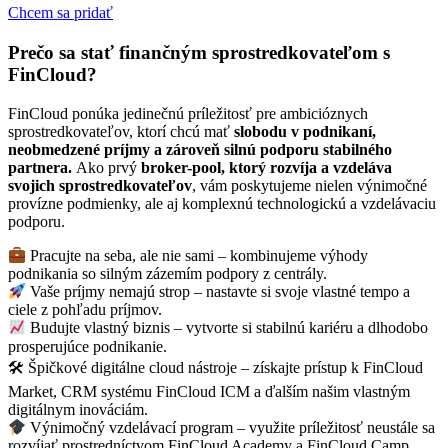
Chcem sa pridať
Prečo sa stať finančným sprostredkovateľom s
FinCloud?
FinCloud ponúka jedinečnú príležitosť pre ambicióznych
sprostredkovateľov, ktorí chcú mať
slobodu v podnikaní,
neobmedzené príjmy a zároveň silnú podporu stabilného
partnera.
Ako prvý
broker-pool, ktorý rozvíja a vzdeláva
svojich sprostredkovateľov
, vám poskytujeme nielen výnimočné
provízne podmienky, ale aj komplexnú technologickú a vzdelávaciu
podporu.
Pracujte na seba, ale nie sami – kombinujeme výhody
podnikania so silným zázemím podpory z centrály.
Vaše príjmy nemajú strop – nastavte si svoje vlastné tempo a
ciele z pohľadu príjmov.
Budujte vlastný biznis – vytvorte si stabilnú kariéru a dlhodobo
prosperujúce podnikanie.
🛠 Špičkové digitálne cloud nástroje – získajte prístup k FinCloud
Market, CRM systému FinCloud ICM a ďalším našim vlastným
digitálnym inováciám.
Výnimočný vzdelávací program – využite príležitosť neustále sa
rozvíjať prostredníctvom FinCloud Academy a FinCloud Camp