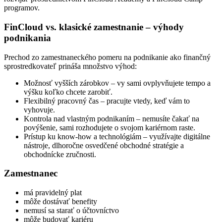
programov.
FinCloud vs. klasické zamestnanie – výhody
podnikania
Prechod zo zamestnaneckého pomeru na podnikanie ako finančný
sprostredkovateľ prináša množstvo výhod:
Možnosť vyšších zárobkov – vy sami ovplyvňujete tempo a
výšku koľko chcete zarobiť.
Flexibilný pracovný čas – pracujte vtedy, keď vám to
vyhovuje.
Kontrola nad vlastným podnikaním – nemusíte čakať na
povýšenie, sami rozhodujete o svojom kariérnom raste.
Prístup ku know-how a technológiám – využívajte digitálne
nástroje, dlhoročne osvedčené obchodné stratégie a
obchodnícke zručnosti.
Zamestnanec
má pravidelný plat
môže dostávať benefity
nemusí sa starať o účtovníctvo
môže budovať kariéru