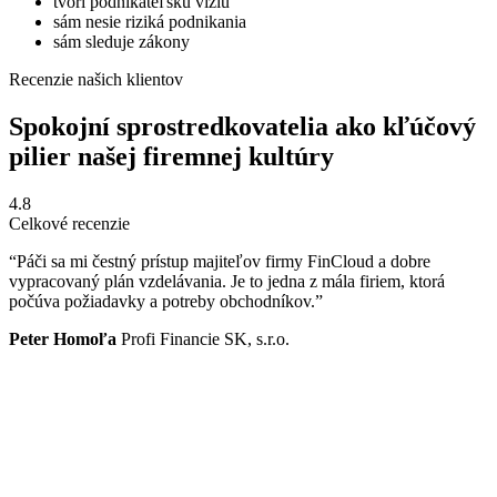
tvorí podnikateľskú víziu
sám nesie riziká podnikania
sám sleduje zákony
Recenzie našich klientov
Spokojní sprostredkovatelia ako kľúčový
pilier našej firemnej kultúry
4.8
Celkové recenzie
“Páči sa mi čestný prístup majiteľov firmy FinCloud a dobre
vypracovaný plán vzdelávania. Je to jedna z mála firiem, ktorá
počúva požiadavky a potreby obchodníkov.”
Peter Homoľa
Profi Financie SK, s.r.o.